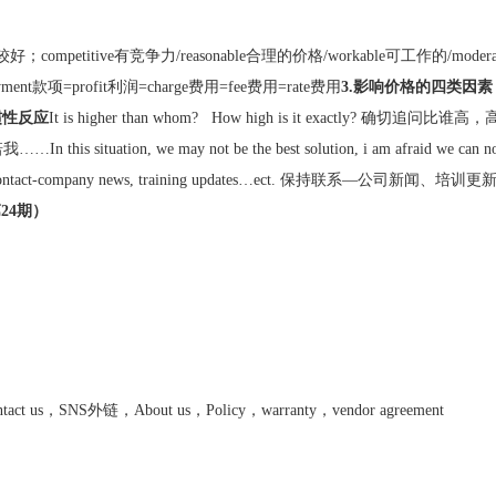
er较好；competitive有竞争力/reasonable合理的价格/workable可工作的/moder
ayment款项=profit利润=charge费用=fee费用=rate费用
3.影响价格的四类因素
惯性反应
It is higher than whom? How high is it exactly? 确切追问比谁高，高多少
s situation, we may not be the best solution, i am afraid w
company news, training updates…ect. 保持联系—公司新闻、培训
24期）
us，SNS外链，About us，Policy，warranty，vendor agreement