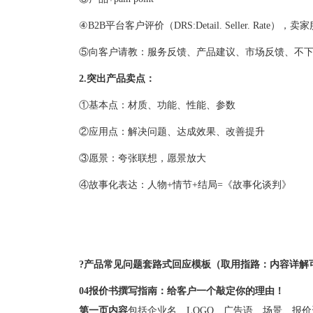
④B2B平台客户评价（DRS:Detail. Seller. R
⑤向客户请教：服务反馈、产品建议、市场反馈、不
2.突出产品卖点：
①基本点：材质、功能、性能、参数
②应用点：解决问题、达成效果、改善提升
③愿景：夸张联想，愿景放大
④故事化表达：人物+情节+结局=《故事化谈判》
?产品常见问题套路式回应模板（取用指路：内容详解可
04
报价书撰写指南：给客户一个敲定你的理由！
第一页内容
包括企业名、LOGO、广告语、场景、报价