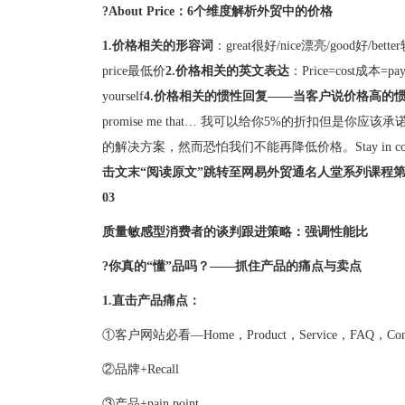
?About Price：6个维度解析外贸中的价格
1.价格相关的形容词
：great很好/nice漂亮/good好/bett
price最低价
2.价格相关的英文表达
：Price=cost成本=p
yourself
4.价格相关的惯性回复——当客户说价格高的
promise me that… 我可以给你5%的折扣但是你应该承诺我……In thi
的解决方案，然而恐怕我们不能再降低价格。Stay in contact-
击文末“阅读原文”跳转至网易外贸通名人堂系列课程第
03
质量敏感型消费者的谈判跟进策略：强调性能比
?你真的“懂”品吗？——抓住产品的痛点与卖点
1.直击产品痛点：
①客户网站必看—Home，Product，Service，FAQ，Contact 
②品牌+Recall
③产品+pain point